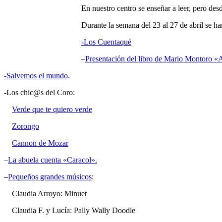
En nuestro centro se enseñar a leer, pero des
Durante la semana del 23 al 27 de abril se ha
-Los Cuentaqué
–
Presentación del libro de Mario Montoro «
-Salvemos el mundo
.
-Los chic@s del Coro:
Verde que te quiero verde
Zorongo
Cannon de Mozar
–
La abuela cuenta «Caracol».
–
Pequeños grandes músicos
:
Claudia Arroyo: Minuet
Claudia F. y Lucía: Pally Wally Doodle