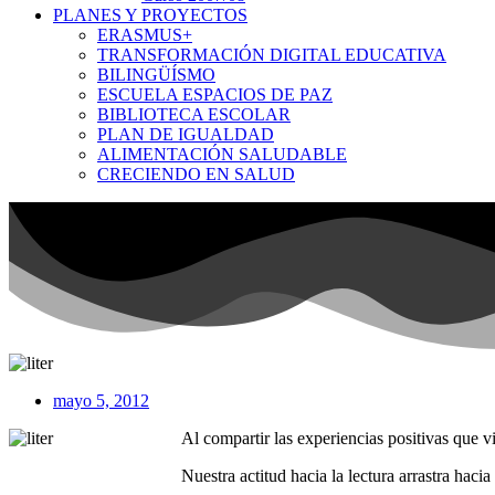
PLANES Y PROYECTOS
ERASMUS+
TRANSFORMACIÓN DIGITAL EDUCATIVA
BILINGÜÍSMO
ESCUELA ESPACIOS DE PAZ
BIBLIOTECA ESCOLAR
PLAN DE IGUALDAD
ALIMENTACIÓN SALUDABLE
CRECIENDO EN SALUD
mayo 5, 2012
Al compartir las experiencias positivas que 
Nuestra actitud hacia la lectura arrastra hac