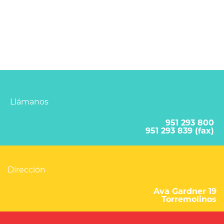
Llámanos
951 293 800
951 293 839 (fax)
Dirección
Ava Gardner 19
Torremolinos