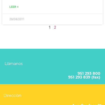
LEER »
29/08/2011
1
2
Llámanos
951 293 800
951 293 839 (fax)
Dirección