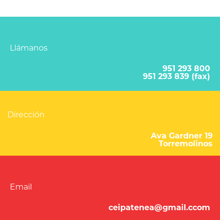
Llámanos
951 293 800
951 293 839 (fax)
Dirección
Ava Gardner 19
Torremolinos
Email
ceipatenea@gmail.ccom