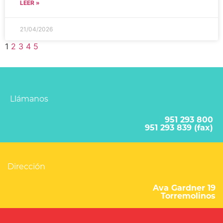
LEER »
21/04/2026
1
2
3
4
5
Llámanos
951 293 800
951 293 839 (fax)
Dirección
Ava Gardner 19
Torremolinos