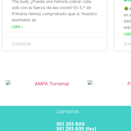
The bully ¿Puede una historia cobrar vida
solo con la fuerza de las voces? En 5.º de
🌳☀
Primaria hemos comprobado que sí. Nuestro
en 
alumnado se
dad
LEER »
esp
LEE
27/06/2026
21/
Llámanos
951 293 800
951 293 839 (fax)