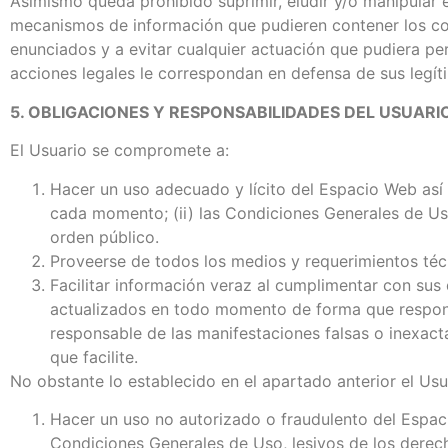
Asimismo queda prohibido suprimir, eludir y/o manipular e
mecanismos de información que pudieren contener los co
enunciados y a evitar cualquier actuación que pudiera pe
acciones legales le correspondan en defensa de sus legíti
5. OBLIGACIONES Y RESPONSABILIDADES DEL USUARI
El Usuario se compromete a:
Hacer un uso adecuado y lícito del Espacio Web así 
cada momento; (ii) las Condiciones Generales de Uso
orden público.
Proveerse de todos los medios y requerimientos téc
Facilitar información veraz al cumplimentar con sus
actualizados en todo momento de forma que responda
responsable de las manifestaciones falsas o inexacta
que facilite.
No obstante lo establecido en el apartado anterior el Us
Hacer un uso no autorizado o fraudulento del Espaci
Condiciones Generales de Uso, lesivos de los derecho