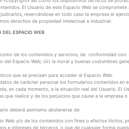
l «copyright» así como los dispositivos técnicos de protec
ntenidos. El Usuario de este Espacio Web se compromete a
rjudicarlos, reservándose en todo caso la empresa el ejerc
mos derechos de propiedad intelectual e industrial.
O DEL ESPACIO WEB
como de los contenidos y servicios, de conformidad con: (i)
 del Espacio Web; (iii) la moral y buenas costumbres gene
nicos que se precisen para acceder al Espacio Web.
 datos de carácter personal los formularios contenidos en 
, en cada momento, a la situación real del Usuario. El Usu
s que realice y de los perjuicios que cause a la empresa o 
uario deberá asimismo abstenerse de:
o Web y/o de los contenidos con fines o efectos ilícitos, p
s e intereses de terceros, o que de cualquier forma puedan 