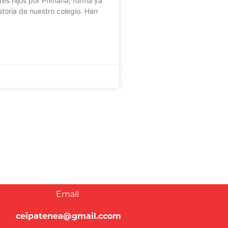
res hijos por Primaria, forma ya
istoria de nuestro colegio. Han
Email
ceipatenea@gmail.ccom