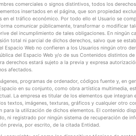
mbres comerciales o signos distintivos, todos los derechos
 elementos insertados en el página, que son propiedad exclu
los en el tráfico económico. Por todo ello el Usuario se com
tra forma comunicar públicamente, transformar o modificar t
rive del incumplimiento de tales obligaciones. En ningún c
cesión total ni parcial de dichos derechos, salvo que se est
l Espacio Web no confieren a los Usuarios ningún otro derec
pública del Espacio Web y/o de sus Contenidos distintos de
era derechos estará sujeto a la previa y expresa autorizac
chos afectados.
imágenes, programas de ordenador, códigos fuente y, en gen
o Espacio en su conjunto, como obra artística multimedia, 
ctual. La empresa es titular de los elementos que integran 
s textos, imágenes, texturas, gráficos y cualquier otro c
n para la utilización de dichos elementos. El contenido di
ido, ni registrado por ningún sistema de recuperación de in
n previa, por escrito, de la citada Entidad.