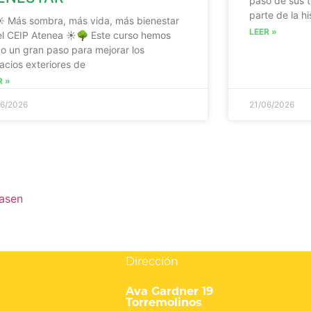
paso de sus t
parte de la h
️ Más sombra, más vida, más bienestar
LEER »
el CEIP Atenea ☀️🌳 Este curso hemos
o un gran paso para mejorar los
acios exteriores de
R »
06/2026
21/06/2026
Dirección
Ava Gardner 19
Torremolinos