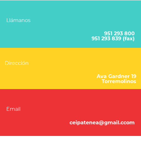
Llámanos
951 293 800
951 293 839 (fax)
Dirección
Ava Gardner 19
Torremolinos
Email
ceipatenea@gmail.ccom