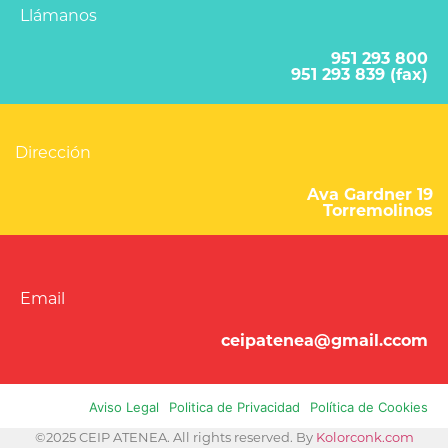
Llámanos
951 293 800
951 293 839 (fax)
Dirección
Ava Gardner 19
Torremolinos
Email
ceipatenea@gmail.ccom
Aviso Legal
Politica de Privacidad
Política de Cookies
©2025 CEIP ATENEA. All rights reserved. By
Kolorconk.com