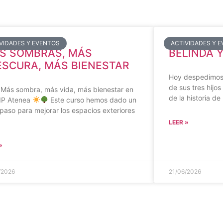
VIDADES Y EVENTOS
ACTIVIDADES Y 
S SOMBRAS, MÁS
BELINDA 
ESCURA, MÁS BIENESTAR
Hoy despedimos a
de sus tres hijos
Más sombra, más vida, más bienestar en
de la historia de
EIP Atenea
Este curso hemos dado un
paso para mejorar los espacios exteriores
LEER »
»
/2026
21/06/2026