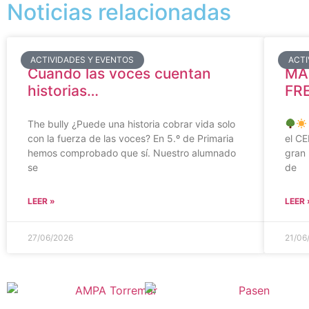
Noticias relacionadas
ACTIVIDADES Y EVENTOS
ACTI
Cuando las voces cuentan
MÁ
historias…
FR
The bully ¿Puede una historia cobrar vida solo
con la fuerza de las voces? En 5.º de Primaria
el C
hemos comprobado que sí. Nuestro alumnado
gran 
se
de
LEER »
LEER 
27/06/2026
21/06