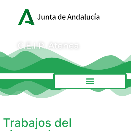
C.E.I.P. Atenea
MENÚ
Trabajos del