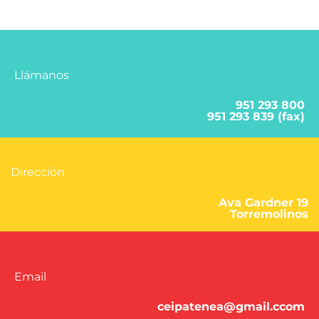
Llámanos
951 293 800
951 293 839 (fax)
Dirección
Ava Gardner 19
Torremolinos
Email
ceipatenea@gmail.ccom