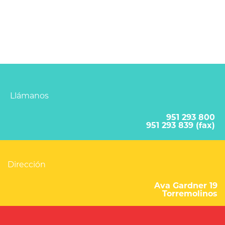
Llámanos
951 293 800
951 293 839 (fax)
Dirección
Ava Gardner 19
Torremolinos