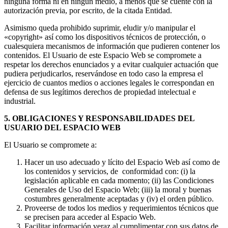
ninguna forma ni en ningún medio, a menos que se cuente con la
autorización previa, por escrito, de la citada Entidad.
Asimismo queda prohibido suprimir, eludir y/o manipular el
«copyright» así como los dispositivos técnicos de protección, o
cualesquiera mecanismos de información que pudieren contener los
contenidos. El Usuario de este Espacio Web se compromete a
respetar los derechos enunciados y a evitar cualquier actuación que
pudiera perjudicarlos, reservándose en todo caso la empresa el
ejercicio de cuantos medios o acciones legales le correspondan en
defensa de sus legítimos derechos de propiedad intelectual e
industrial.
5. OBLIGACIONES Y RESPONSABILIDADES DEL
USUARIO DEL ESPACIO WEB
El Usuario se compromete a:
Hacer un uso adecuado y lícito del Espacio Web así como de
los contenidos y servicios, de conformidad con: (i) la
legislación aplicable en cada momento; (ii) las Condiciones
Generales de Uso del Espacio Web; (iii) la moral y buenas
costumbres generalmente aceptadas y (iv) el orden público.
Proveerse de todos los medios y requerimientos técnicos que
se precisen para acceder al Espacio Web.
Facilitar información veraz al cumplimentar con sus datos de