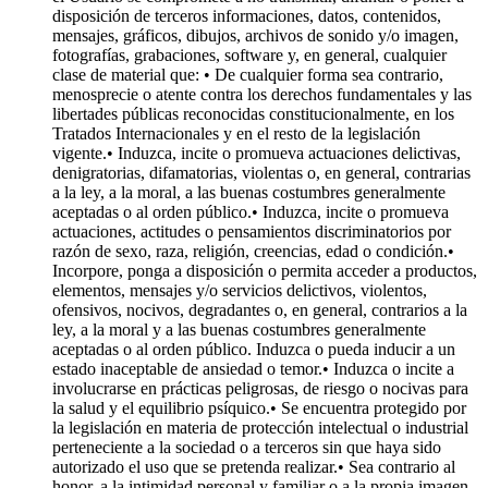
disposición de terceros informaciones, datos, contenidos,
mensajes, gráficos, dibujos, archivos de sonido y/o imagen,
fotografías, grabaciones, software y, en general, cualquier
clase de material que: • De cualquier forma sea contrario,
menosprecie o atente contra los derechos fundamentales y las
libertades públicas reconocidas constitucionalmente, en los
Tratados Internacionales y en el resto de la legislación
vigente.• Induzca, incite o promueva actuaciones delictivas,
denigratorias, difamatorias, violentas o, en general, contrarias
a la ley, a la moral, a las buenas costumbres generalmente
aceptadas o al orden público.• Induzca, incite o promueva
actuaciones, actitudes o pensamientos discriminatorios por
razón de sexo, raza, religión, creencias, edad o condición.•
Incorpore, ponga a disposición o permita acceder a productos,
elementos, mensajes y/o servicios delictivos, violentos,
ofensivos, nocivos, degradantes o, en general, contrarios a la
ley, a la moral y a las buenas costumbres generalmente
aceptadas o al orden público. Induzca o pueda inducir a un
estado inaceptable de ansiedad o temor.• Induzca o incite a
involucrarse en prácticas peligrosas, de riesgo o nocivas para
la salud y el equilibrio psíquico.• Se encuentra protegido por
la legislación en materia de protección intelectual o industrial
perteneciente a la sociedad o a terceros sin que haya sido
autorizado el uso que se pretenda realizar.• Sea contrario al
honor, a la intimidad personal y familiar o a la propia imagen