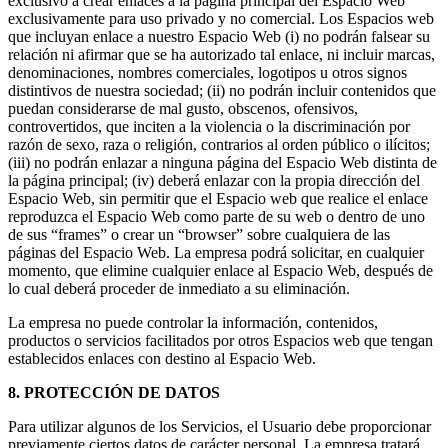
exclusivo a crear enlaces a la página principal del Espacio Web
exclusivamente para uso privado y no comercial. Los Espacios web
que incluyan enlace a nuestro Espacio Web (i) no podrán falsear su
relación ni afirmar que se ha autorizado tal enlace, ni incluir marcas,
denominaciones, nombres comerciales, logotipos u otros signos
distintivos de nuestra sociedad; (ii) no podrán incluir contenidos que
puedan considerarse de mal gusto, obscenos, ofensivos,
controvertidos, que inciten a la violencia o la discriminación por
razón de sexo, raza o religión, contrarios al orden público o ilícitos;
(iii) no podrán enlazar a ninguna página del Espacio Web distinta de
la página principal; (iv) deberá enlazar con la propia dirección del
Espacio Web, sin permitir que el Espacio web que realice el enlace
reproduzca el Espacio Web como parte de su web o dentro de uno
de sus “frames” o crear un “browser” sobre cualquiera de las
páginas del Espacio Web. La empresa podrá solicitar, en cualquier
momento, que elimine cualquier enlace al Espacio Web, después de
lo cual deberá proceder de inmediato a su eliminación.
La empresa no puede controlar la información, contenidos,
productos o servicios facilitados por otros Espacios web que tengan
establecidos enlaces con destino al Espacio Web.
8. PROTECCIÓN DE DATOS
Para utilizar algunos de los Servicios, el Usuario debe proporcionar
previamente ciertos datos de carácter personal. La empresa tratará