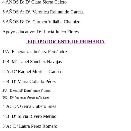
4 AÑOS B: Dª Clara Sierra Calero
5 AÑOS A: Dª. Verónica Raimundo García.
5 AÑOS B: Dª. Carmen Villalba Chamizo.
Apoyo educativo: Dª. Lucía Junco Flores.
EQUIPO DOCENTE DE PRIMARIA
1ªA: Esperanza Jiménez Fernández
1ºB: Mª Isabel Sánchez Navajas
2ºA: Dª Raquel Morillas García
2ºB: Dª María Collado Pérez
3ºA: D Ana Mª Domínguez Ramos
3ºB: Dª. Vanesa Vergara Alcázar
4ºA: Dª. Gema Cubero Siles
4ºB: Dª Silvia Rivero Merino
5ºA: Dª Laura Pérez Romero