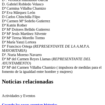
D. Gabriel Robledo Velasco
Dª Carmina Villalba Chamizo
Dª Eva Márquez León
D Carlos Chinchilla Filpo
Dª Carmen Mª Sedeño Gutierrez
Dª Katrin Rother
Dª Mª Dolores Bellido Gutierrez
Dª Mª Jesús Martínez Silvente
Dª Mª Teresa Morello Tormo
Dª María Yanzi Lertora
Dº Francisco Ortega (
REPRESENTANTE DE LA A.M.P.A.
MAYORITARIA
)
Dª. Nuria Moreno Navarro
Dª Mª del Carmen Reyes Llamas (
REPRESENTANTE DEL
AYUNTAMIENTO
)
Dª Mª del Carmen Villalba Chamizo ( impulsora de medidas para el
fomento de la igualdad entre hombre y mujeres)
Noticias relacionadas
Actividades y Eventos
Cuando las voces cuentan historias…