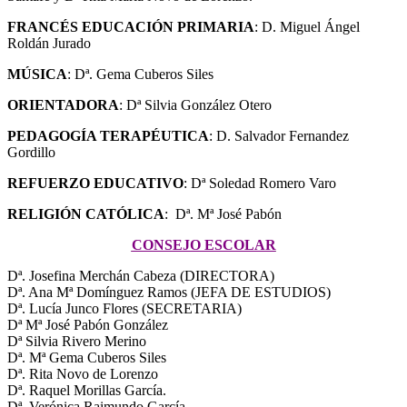
FRANCÉS EDUCACIÓN PRIMARIA
: D. Miguel Ángel
Roldán Jurado
MÚSICA
: Dª. Gema Cuberos Siles
ORIENTADORA
: Dª Silvia González Otero
PEDAGOGÍA TERAPÉUTICA
: D. Salvador Fernandez
Gordillo
REFUERZO EDUCATIVO
: Dª Soledad Romero Varo
RELIGIÓN CATÓLICA
: Dª. Mª José Pabón
CONSEJO ESCOLAR
Dª. Josefina Merchán Cabeza (DIRECTORA)
Dª. Ana Mª Domínguez Ramos (JEFA DE ESTUDIOS)
Dª. Lucía Junco Flores (SECRETARIA)
Dª Mª José Pabón González
Dª Silvia Rivero Merino
Dª. Mª Gema Cuberos Siles
Dª. Rita Novo de Lorenzo
Dª. Raquel Morillas García.
Dª. Verónica Raimundo García