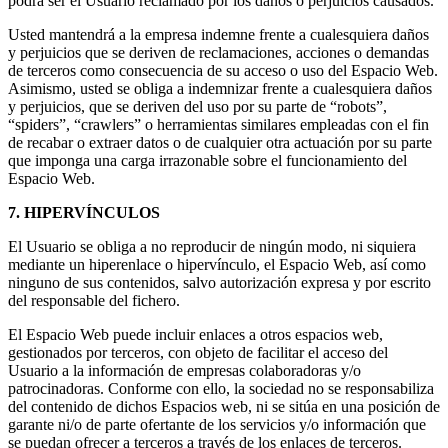
podrá ser el Usuario reclamado por los daños o perjuicios causados.
Usted mantendrá a la empresa indemne frente a cualesquiera daños
y perjuicios que se deriven de reclamaciones, acciones o demandas
de terceros como consecuencia de su acceso o uso del Espacio Web.
Asimismo, usted se obliga a indemnizar frente a cualesquiera daños
y perjuicios, que se deriven del uso por su parte de “robots”,
“spiders”, “crawlers” o herramientas similares empleadas con el fin
de recabar o extraer datos o de cualquier otra actuación por su parte
que imponga una carga irrazonable sobre el funcionamiento del
Espacio Web.
7. HIPERVÍNCULOS
El Usuario se obliga a no reproducir de ningún modo, ni siquiera
mediante un hiperenlace o hipervínculo, el Espacio Web, así como
ninguno de sus contenidos, salvo autorización expresa y por escrito
del responsable del fichero.
El Espacio Web puede incluir enlaces a otros espacios web,
gestionados por terceros, con objeto de facilitar el acceso del
Usuario a la información de empresas colaboradoras y/o
patrocinadoras. Conforme con ello, la sociedad no se responsabiliza
del contenido de dichos Espacios web, ni se sitúa en una posición de
garante ni/o de parte ofertante de los servicios y/o información que
se puedan ofrecer a terceros a través de los enlaces de terceros.