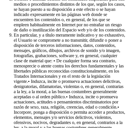
medios o procedimientos distintos de los que, según los casos,
se hayan puesto a su disposición a este efecto o se hayan
indicado expresamente en las páginas web donde se
encuentren los contenidos o, en general, de los que se
empleen habitualmente en Internet por no entrañar un riesgo
de daño o inutilización del Espacio web y/o de los contenidos.
En particular, y a título meramente indicativo y no exhaustivo,
el Usuario se compromete a no transmitir, difundir o poner a
disposición de terceros informaciones, datos, contenidos,
mensajes, gráficos, dibujos, archivos de sonido y/o imagen,
fotografías, grabaciones, software y, en general, cualquier
clase de material que: • De cualquier forma sea contrario,
menosprecie o atente contra los derechos fundamentales y las
libertades públicas reconocidas constitucionalmente, en los
Tratados Internacionales y en el resto de la legislación
vigente.• Induzca, incite o promueva actuaciones delictivas,
denigratorias, difamatorias, violentas o, en general, contrarias
a la ley, a la moral, a las buenas costumbres generalmente
aceptadas o al orden público.• Induzca, incite o promueva
actuaciones, actitudes o pensamientos discriminatorios por
razón de sexo, raza, religión, creencias, edad o condición.•
Incorpore, ponga a disposición o permita acceder a productos,
elementos, mensajes y/o servicios delictivos, violentos,
ofensivos, nocivos, degradantes o, en general, contrarios a la
ley, a la moral y a las buenas costumbres generalmente