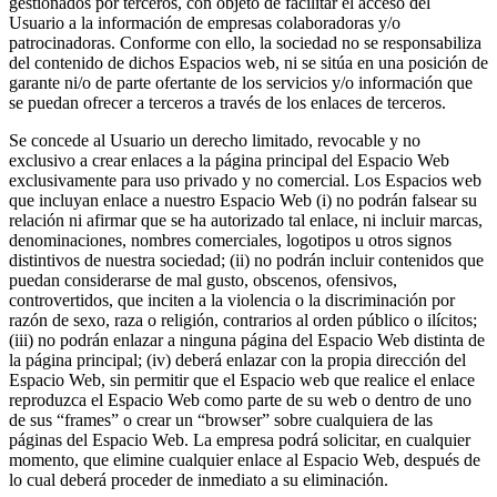
gestionados por terceros, con objeto de facilitar el acceso del
Usuario a la información de empresas colaboradoras y/o
patrocinadoras. Conforme con ello, la sociedad no se responsabiliza
del contenido de dichos Espacios web, ni se sitúa en una posición de
garante ni/o de parte ofertante de los servicios y/o información que
se puedan ofrecer a terceros a través de los enlaces de terceros.
Se concede al Usuario un derecho limitado, revocable y no
exclusivo a crear enlaces a la página principal del Espacio Web
exclusivamente para uso privado y no comercial. Los Espacios web
que incluyan enlace a nuestro Espacio Web (i) no podrán falsear su
relación ni afirmar que se ha autorizado tal enlace, ni incluir marcas,
denominaciones, nombres comerciales, logotipos u otros signos
distintivos de nuestra sociedad; (ii) no podrán incluir contenidos que
puedan considerarse de mal gusto, obscenos, ofensivos,
controvertidos, que inciten a la violencia o la discriminación por
razón de sexo, raza o religión, contrarios al orden público o ilícitos;
(iii) no podrán enlazar a ninguna página del Espacio Web distinta de
la página principal; (iv) deberá enlazar con la propia dirección del
Espacio Web, sin permitir que el Espacio web que realice el enlace
reproduzca el Espacio Web como parte de su web o dentro de uno
de sus “frames” o crear un “browser” sobre cualquiera de las
páginas del Espacio Web. La empresa podrá solicitar, en cualquier
momento, que elimine cualquier enlace al Espacio Web, después de
lo cual deberá proceder de inmediato a su eliminación.