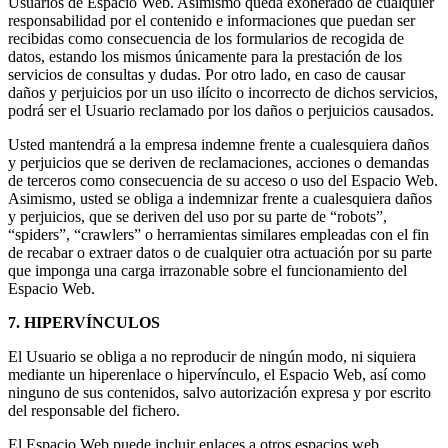
Usuarios de Espacio Web. Asimismo queda exonerado de cualquier
responsabilidad por el contenido e informaciones que puedan ser
recibidas como consecuencia de los formularios de recogida de
datos, estando los mismos únicamente para la prestación de los
servicios de consultas y dudas. Por otro lado, en caso de causar
daños y perjuicios por un uso ilícito o incorrecto de dichos servicios,
podrá ser el Usuario reclamado por los daños o perjuicios causados.
Usted mantendrá a la empresa indemne frente a cualesquiera daños
y perjuicios que se deriven de reclamaciones, acciones o demandas
de terceros como consecuencia de su acceso o uso del Espacio Web.
Asimismo, usted se obliga a indemnizar frente a cualesquiera daños
y perjuicios, que se deriven del uso por su parte de “robots”,
“spiders”, “crawlers” o herramientas similares empleadas con el fin
de recabar o extraer datos o de cualquier otra actuación por su parte
que imponga una carga irrazonable sobre el funcionamiento del
Espacio Web.
7. HIPERVÍNCULOS
El Usuario se obliga a no reproducir de ningún modo, ni siquiera
mediante un hiperenlace o hipervínculo, el Espacio Web, así como
ninguno de sus contenidos, salvo autorización expresa y por escrito
del responsable del fichero.
El Espacio Web puede incluir enlaces a otros espacios web,