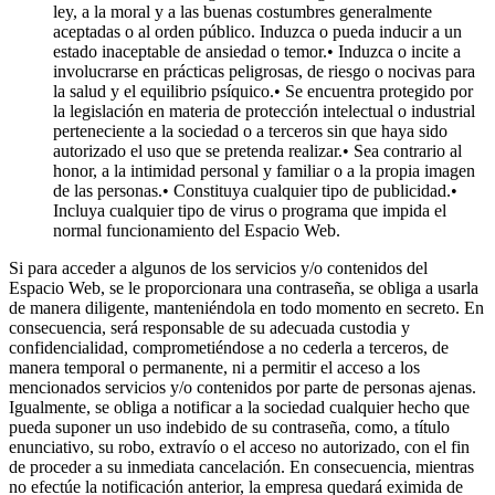
ley, a la moral y a las buenas costumbres generalmente
aceptadas o al orden público. Induzca o pueda inducir a un
estado inaceptable de ansiedad o temor.• Induzca o incite a
involucrarse en prácticas peligrosas, de riesgo o nocivas para
la salud y el equilibrio psíquico.• Se encuentra protegido por
la legislación en materia de protección intelectual o industrial
perteneciente a la sociedad o a terceros sin que haya sido
autorizado el uso que se pretenda realizar.• Sea contrario al
honor, a la intimidad personal y familiar o a la propia imagen
de las personas.• Constituya cualquier tipo de publicidad.•
Incluya cualquier tipo de virus o programa que impida el
normal funcionamiento del Espacio Web.
Si para acceder a algunos de los servicios y/o contenidos del
Espacio Web, se le proporcionara una contraseña, se obliga a usarla
de manera diligente, manteniéndola en todo momento en secreto. En
consecuencia, será responsable de su adecuada custodia y
confidencialidad, comprometiéndose a no cederla a terceros, de
manera temporal o permanente, ni a permitir el acceso a los
mencionados servicios y/o contenidos por parte de personas ajenas.
Igualmente, se obliga a notificar a la sociedad cualquier hecho que
pueda suponer un uso indebido de su contraseña, como, a título
enunciativo, su robo, extravío o el acceso no autorizado, con el fin
de proceder a su inmediata cancelación. En consecuencia, mientras
no efectúe la notificación anterior, la empresa quedará eximida de