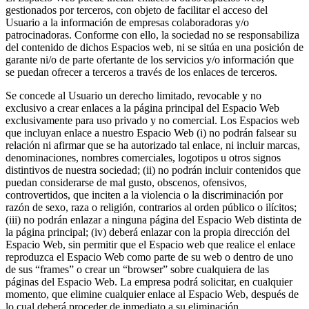
gestionados por terceros, con objeto de facilitar el acceso del
Usuario a la información de empresas colaboradoras y/o
patrocinadoras. Conforme con ello, la sociedad no se responsabiliza
del contenido de dichos Espacios web, ni se sitúa en una posición de
garante ni/o de parte ofertante de los servicios y/o información que
se puedan ofrecer a terceros a través de los enlaces de terceros.
Se concede al Usuario un derecho limitado, revocable y no
exclusivo a crear enlaces a la página principal del Espacio Web
exclusivamente para uso privado y no comercial. Los Espacios web
que incluyan enlace a nuestro Espacio Web (i) no podrán falsear su
relación ni afirmar que se ha autorizado tal enlace, ni incluir marcas,
denominaciones, nombres comerciales, logotipos u otros signos
distintivos de nuestra sociedad; (ii) no podrán incluir contenidos que
puedan considerarse de mal gusto, obscenos, ofensivos,
controvertidos, que inciten a la violencia o la discriminación por
razón de sexo, raza o religión, contrarios al orden público o ilícitos;
(iii) no podrán enlazar a ninguna página del Espacio Web distinta de
la página principal; (iv) deberá enlazar con la propia dirección del
Espacio Web, sin permitir que el Espacio web que realice el enlace
reproduzca el Espacio Web como parte de su web o dentro de uno
de sus “frames” o crear un “browser” sobre cualquiera de las
páginas del Espacio Web. La empresa podrá solicitar, en cualquier
momento, que elimine cualquier enlace al Espacio Web, después de
lo cual deberá proceder de inmediato a su eliminación.