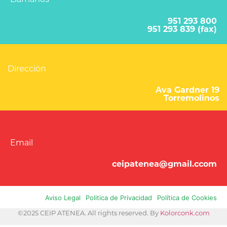
951 293 800
951 293 839 (fax)
Dirección
Ava Gardner 19
Torremolinos
Email
ceipatenea@gmail.ccom
Aviso Legal
Politica de Privacidad
Política de Cookies
©2025 CEIP ATENEA. All rights reserved. By
Kolorconk.com