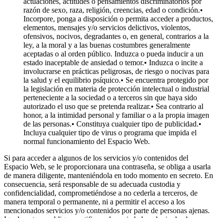
actuaciones, actitudes o pensamientos discriminatorios por
razón de sexo, raza, religión, creencias, edad o condición.•
Incorpore, ponga a disposición o permita acceder a productos,
elementos, mensajes y/o servicios delictivos, violentos,
ofensivos, nocivos, degradantes o, en general, contrarios a la
ley, a la moral y a las buenas costumbres generalmente
aceptadas o al orden público. Induzca o pueda inducir a un
estado inaceptable de ansiedad o temor.• Induzca o incite a
involucrarse en prácticas peligrosas, de riesgo o nocivas para
la salud y el equilibrio psíquico.• Se encuentra protegido por
la legislación en materia de protección intelectual o industrial
perteneciente a la sociedad o a terceros sin que haya sido
autorizado el uso que se pretenda realizar.• Sea contrario al
honor, a la intimidad personal y familiar o a la propia imagen
de las personas.• Constituya cualquier tipo de publicidad.•
Incluya cualquier tipo de virus o programa que impida el
normal funcionamiento del Espacio Web.
Si para acceder a algunos de los servicios y/o contenidos del
Espacio Web, se le proporcionara una contraseña, se obliga a usarla
de manera diligente, manteniéndola en todo momento en secreto. En
consecuencia, será responsable de su adecuada custodia y
confidencialidad, comprometiéndose a no cederla a terceros, de
manera temporal o permanente, ni a permitir el acceso a los
mencionados servicios y/o contenidos por parte de personas ajenas.