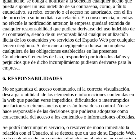
Igualmente, se obliga a notificar a la sociedad cualquier hecho que
pueda suponer un uso indebido de su contraseña, como, a título
enunciativo, su robo, extravío o el acceso no autorizado, con el fin
de proceder a su inmediata cancelación. En consecuencia, mientras
no efectúe la notificación anterior, la empresa quedará eximida de
cualquier responsabilidad que pudiera derivarse del uso indebido de
su contraseña, siendo de su responsabilidad cualquier utilización
ilícita de los contenidos y/o servicios del Espacio Web por cualquier
tercero ilegítimo. Si de manera negligente o dolosa incumpliera
cualquiera de las obligaciones establecidas en las presentes
Condiciones Generales de Uso, responderá por todos los daños y
perjuicios que de dicho incumplimiento pudieran derivarse para la
empresa.
6. RESPONSABILIDADES
No se garantiza el acceso continuado, ni la correcta visualización,
descarga o utilidad de los elementos e informaciones contenidas en
la web que puedan verse impedidos, dificultados o interrumpidos
por factores o circunstancias que están fuera de su control. No se
hace responsable de las decisiones que pudieran adoptarse como
consecuencia del acceso a los contenidos o informaciones ofrecidas.
Se podrá interrumpir el servicio, o resolver de modo inmediato la
relación con el Usuario, si se detecta que un uso de su Espacio Web,
o de cualquiera de los servicios ofertados en el mismo, es contrario a