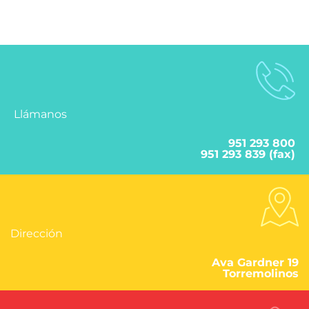
Llámanos
951 293 800
951 293 839 (fax)
Dirección
Ava Gardner 19
Torremolinos