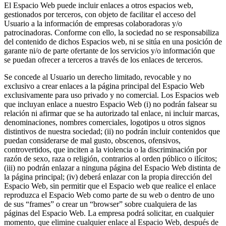
El Espacio Web puede incluir enlaces a otros espacios web,
gestionados por terceros, con objeto de facilitar el acceso del
Usuario a la información de empresas colaboradoras y/o
patrocinadoras. Conforme con ello, la sociedad no se responsabiliza
del contenido de dichos Espacios web, ni se sitúa en una posición de
garante ni/o de parte ofertante de los servicios y/o información que
se puedan ofrecer a terceros a través de los enlaces de terceros.
Se concede al Usuario un derecho limitado, revocable y no
exclusivo a crear enlaces a la página principal del Espacio Web
exclusivamente para uso privado y no comercial. Los Espacios web
que incluyan enlace a nuestro Espacio Web (i) no podrán falsear su
relación ni afirmar que se ha autorizado tal enlace, ni incluir marcas,
denominaciones, nombres comerciales, logotipos u otros signos
distintivos de nuestra sociedad; (ii) no podrán incluir contenidos que
puedan considerarse de mal gusto, obscenos, ofensivos,
controvertidos, que inciten a la violencia o la discriminación por
razón de sexo, raza o religión, contrarios al orden público o ilícitos;
(iii) no podrán enlazar a ninguna página del Espacio Web distinta de
la página principal; (iv) deberá enlazar con la propia dirección del
Espacio Web, sin permitir que el Espacio web que realice el enlace
reproduzca el Espacio Web como parte de su web o dentro de uno
de sus “frames” o crear un “browser” sobre cualquiera de las
páginas del Espacio Web. La empresa podrá solicitar, en cualquier
momento, que elimine cualquier enlace al Espacio Web, después de