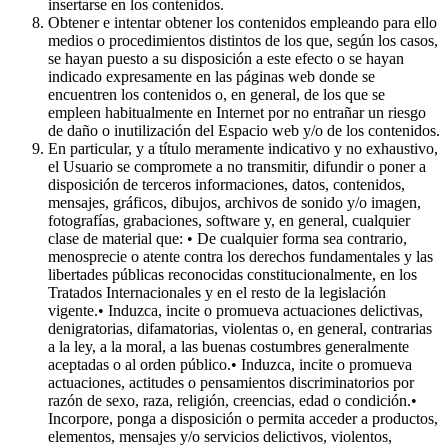
insertarse en los contenidos.
Obtener e intentar obtener los contenidos empleando para ello
medios o procedimientos distintos de los que, según los casos,
se hayan puesto a su disposición a este efecto o se hayan
indicado expresamente en las páginas web donde se
encuentren los contenidos o, en general, de los que se
empleen habitualmente en Internet por no entrañar un riesgo
de daño o inutilización del Espacio web y/o de los contenidos.
En particular, y a título meramente indicativo y no exhaustivo,
el Usuario se compromete a no transmitir, difundir o poner a
disposición de terceros informaciones, datos, contenidos,
mensajes, gráficos, dibujos, archivos de sonido y/o imagen,
fotografías, grabaciones, software y, en general, cualquier
clase de material que: • De cualquier forma sea contrario,
menosprecie o atente contra los derechos fundamentales y las
libertades públicas reconocidas constitucionalmente, en los
Tratados Internacionales y en el resto de la legislación
vigente.• Induzca, incite o promueva actuaciones delictivas,
denigratorias, difamatorias, violentas o, en general, contrarias
a la ley, a la moral, a las buenas costumbres generalmente
aceptadas o al orden público.• Induzca, incite o promueva
actuaciones, actitudes o pensamientos discriminatorios por
razón de sexo, raza, religión, creencias, edad o condición.•
Incorpore, ponga a disposición o permita acceder a productos,
elementos, mensajes y/o servicios delictivos, violentos,