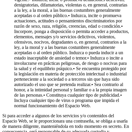
denigratorias, difamatorias, violentas o, en general, contrarias
a la ley, a la moral, a las buenas costumbres generalmente
aceptadas o al orden público.• Induzca, incite o promueva
actuaciones, actitudes o pensamientos discriminatorios por
razón de sexo, raza, religión, creencias, edad o condición.•
Incorpore, ponga a disposición o permita acceder a productos,
elementos, mensajes y/o servicios delictivos, violentos,
ofensivos, nocivos, degradantes o, en general, contrarios a la
ley, a la moral y a las buenas costumbres generalmente
aceptadas o al orden público. Induzca o pueda inducir a un
estado inaceptable de ansiedad o temor.• Induzca o incite a
involucrarse en prácticas peligrosas, de riesgo o nocivas para
la salud y el equilibrio psíquico.• Se encuentra protegido por
la legislación en materia de protección intelectual o industrial
perteneciente a la sociedad o a terceros sin que haya sido
autorizado el uso que se pretenda realizar.• Sea contrario al
honor, a la intimidad personal y familiar o a la propia imagen
de las personas.• Constituya cualquier tipo de publicidad.•
Incluya cualquier tipo de virus o programa que impida el
normal funcionamiento del Espacio Web.
Si para acceder a algunos de los servicios y/o contenidos del
Espacio Web, se le proporcionara una contraseña, se obliga a usarla
de manera diligente, manteniéndola en todo momento en secreto. En
consecuencia, será responsable de su adecuada custodia y