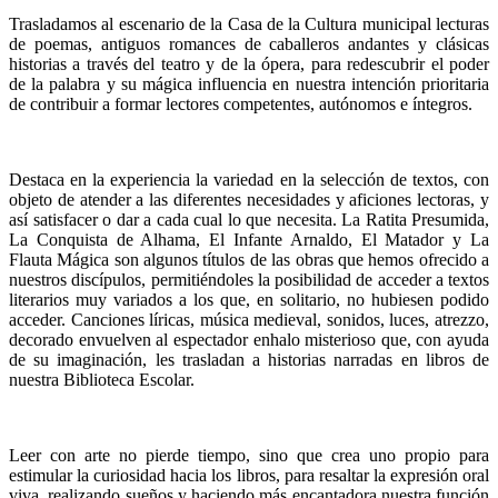
Trasladamos al escenario de la Casa de la Cultura municipal lecturas
de poemas, antiguos romances de caballeros andantes y clásicas
historias a través del teatro y de la ópera, para redescubrir el poder
de la palabra y su mágica influencia en nuestra intención prioritaria
de contribuir a formar lectores competentes, autónomos e íntegros.
Destaca en la experiencia la variedad en la selección de textos, con
objeto de atender a las diferentes necesidades y aficiones lectoras, y
así satisfacer o dar a cada cual lo que necesita. La Ratita Presumida,
La Conquista de Alhama, El Infante Arnaldo, El Matador y La
Flauta Mágica son algunos títulos de las obras que hemos ofrecido a
nuestros discípulos, permitiéndoles la posibilidad de acceder a textos
literarios muy variados a los que, en solitario, no hubiesen podido
acceder. Canciones líricas, música medieval, sonidos, luces, atrezzo,
decorado envuelven al espectador enhalo misterioso que, con ayuda
de su imaginación, les trasladan a historias narradas en libros de
nuestra Biblioteca Escolar.
Leer con arte no pierde tiempo, sino que crea uno propio para
estimular la curiosidad hacia los libros, para resaltar la expresión oral
viva, realizando sueños y haciendo más encantadora nuestra función