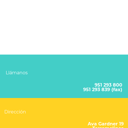
Llámanos
951 293 800
951 293 839 (fax)
Dirección
Ava Gardner 19