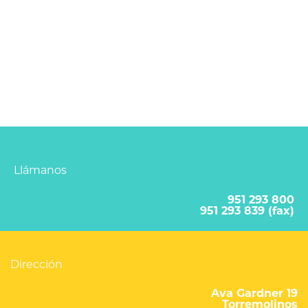
Llámanos
951 293 800
951 293 839 (fax)
Dirección
Ava Gardner 19
Torremolinos