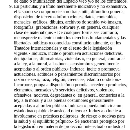
de daño o inutilización del Espacio web y/o de los contenidos.
En particular, y a título meramente indicativo y no exhaustivo,
el Usuario se compromete a no transmitir, difundir o poner a
disposición de terceros informaciones, datos, contenidos,
mensajes, gráficos, dibujos, archivos de sonido y/o imagen,
fotografías, grabaciones, software y, en general, cualquier
clase de material que: • De cualquier forma sea contrario,
menosprecie o atente contra los derechos fundamentales y las
libertades públicas reconocidas constitucionalmente, en los
Tratados Internacionales y en el resto de la legislación
vigente.• Induzca, incite o promueva actuaciones delictivas,
denigratorias, difamatorias, violentas o, en general, contrarias
a la ley, a la moral, a las buenas costumbres generalmente
aceptadas o al orden público.• Induzca, incite o promueva
actuaciones, actitudes o pensamientos discriminatorios por
razón de sexo, raza, religión, creencias, edad o condición.•
Incorpore, ponga a disposición o permita acceder a productos,
elementos, mensajes y/o servicios delictivos, violentos,
ofensivos, nocivos, degradantes o, en general, contrarios a la
ley, a la moral y a las buenas costumbres generalmente
aceptadas o al orden público. Induzca o pueda inducir a un
estado inaceptable de ansiedad o temor.• Induzca o incite a
involucrarse en prácticas peligrosas, de riesgo o nocivas para
la salud y el equilibrio psíquico.• Se encuentra protegido por
la legislación en materia de protección intelectual o industrial