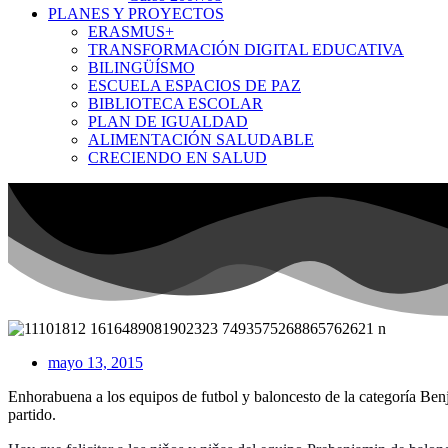
PLANES Y PROYECTOS
ERASMUS+
TRANSFORMACIÓN DIGITAL EDUCATIVA
BILINGÜÍSMO
ESCUELA ESPACIOS DE PAZ
BIBLIOTECA ESCOLAR
PLAN DE IGUALDAD
ALIMENTACIÓN SALUDABLE
CRECIENDO EN SALUD
mayo 13, 2015
Enhorabuena a los equipos de futbol y baloncesto de la categoría Be
partido.