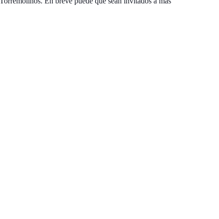
 Torremolinos. En breve puede que sean invitados a más