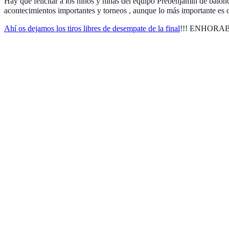
Hay que felicitar a los niňos y niňas del equipo Prebenjamin de ba
acontecimientos importantes y torneos , aunque lo más importante es 
Ahí os dejamos los tiros libres de desempate de la final
!!! ENHORA