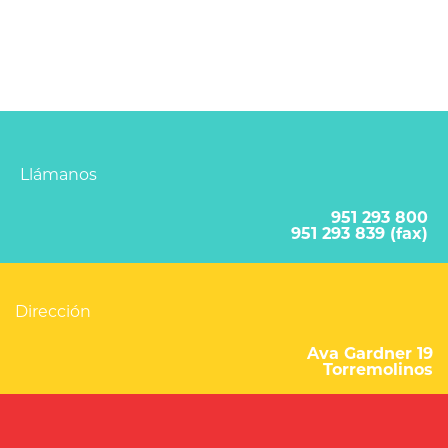
Llámanos
951 293 800
951 293 839 (fax)
Dirección
Ava Gardner 19
Torremolinos