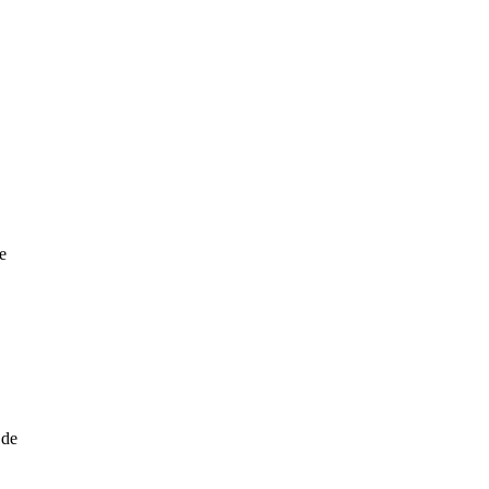
e
 de