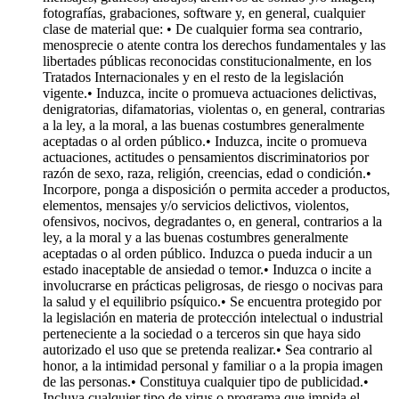
fotografías, grabaciones, software y, en general, cualquier
clase de material que: • De cualquier forma sea contrario,
menosprecie o atente contra los derechos fundamentales y las
libertades públicas reconocidas constitucionalmente, en los
Tratados Internacionales y en el resto de la legislación
vigente.• Induzca, incite o promueva actuaciones delictivas,
denigratorias, difamatorias, violentas o, en general, contrarias
a la ley, a la moral, a las buenas costumbres generalmente
aceptadas o al orden público.• Induzca, incite o promueva
actuaciones, actitudes o pensamientos discriminatorios por
razón de sexo, raza, religión, creencias, edad o condición.•
Incorpore, ponga a disposición o permita acceder a productos,
elementos, mensajes y/o servicios delictivos, violentos,
ofensivos, nocivos, degradantes o, en general, contrarios a la
ley, a la moral y a las buenas costumbres generalmente
aceptadas o al orden público. Induzca o pueda inducir a un
estado inaceptable de ansiedad o temor.• Induzca o incite a
involucrarse en prácticas peligrosas, de riesgo o nocivas para
la salud y el equilibrio psíquico.• Se encuentra protegido por
la legislación en materia de protección intelectual o industrial
perteneciente a la sociedad o a terceros sin que haya sido
autorizado el uso que se pretenda realizar.• Sea contrario al
honor, a la intimidad personal y familiar o a la propia imagen
de las personas.• Constituya cualquier tipo de publicidad.•
Incluya cualquier tipo de virus o programa que impida el