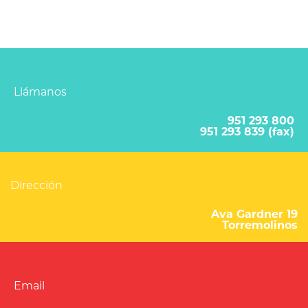
Llámanos
951 293 800
951 293 839 (fax)
Dirección
Ava Gardner 19
Torremolinos
Email