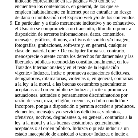
indicado expresamente en las páginas web donde se
encuentren los contenidos o, en general, de los que se
empleen habitualmente en Internet por no entrañar un riesgo
de daño o inutilización del Espacio web y/o de los contenidos.
En particular, y a título meramente indicativo y no exhaustivo,
el Usuario se compromete a no transmitir, difundir o poner a
disposición de terceros informaciones, datos, contenidos,
mensajes, gráficos, dibujos, archivos de sonido y/o imagen,
fotografías, grabaciones, software y, en general, cualquier
clase de material que: • De cualquier forma sea contrario,
menosprecie o atente contra los derechos fundamentales y las
libertades públicas reconocidas constitucionalmente, en los
Tratados Internacionales y en el resto de la legislación
vigente.• Induzca, incite o promueva actuaciones delictivas,
denigratorias, difamatorias, violentas o, en general, contrarias
a la ley, a la moral, a las buenas costumbres generalmente
aceptadas o al orden público.• Induzca, incite o promueva
actuaciones, actitudes o pensamientos discriminatorios por
razón de sexo, raza, religión, creencias, edad o condición.•
Incorpore, ponga a disposición o permita acceder a productos,
elementos, mensajes y/o servicios delictivos, violentos,
ofensivos, nocivos, degradantes o, en general, contrarios a la
ley, a la moral y a las buenas costumbres generalmente
aceptadas o al orden público. Induzca o pueda inducir a un
estado inaceptable de ansiedad o temor.• Induzca o incite a