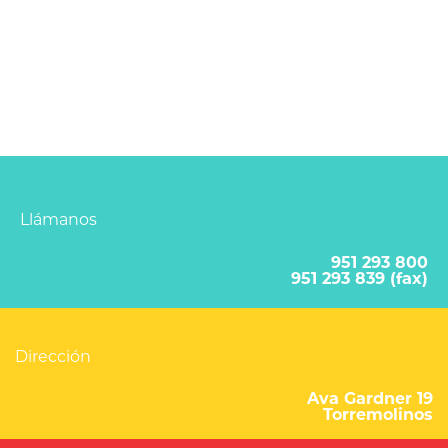
Llámanos
951 293 800
951 293 839 (fax)
Dirección
Ava Gardner 19
Torremolinos