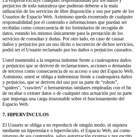
La empresa excluye cualquier responsabilidad por los daños y
perjuicios de toda naturaleza que pudieran deberse a la mala
utilización de los servicios de libre disposición y uso por parte de los
Usuarios de Espacio Web. Asimismo queda exonerado de cualquier
responsabilidad por el contenido e informaciones que puedan ser
recibidas como consecuencia de los formularios de recogida de
datos, estando los mismos únicamente para la prestación de los
servicios de consultas y dudas. Por otro lado, en caso de causar
daños y perjuicios por un uso ilícito o incorrecto de dichos servicios,
podrá ser el Usuario reclamado por los daños o perjuicios causados.
Usted mantendrá a la empresa indemne frente a cualesquiera daños
y perjuicios que se deriven de reclamaciones, acciones o demandas
de terceros como consecuencia de su acceso o uso del Espacio Web.
Asimismo, usted se obliga a indemnizar frente a cualesquiera daños
y perjuicios, que se deriven del uso por su parte de “robots”,
“spiders”, “crawlers” o herramientas similares empleadas con el fin
de recabar o extraer datos o de cualquier otra actuación por su parte
que imponga una carga irrazonable sobre el funcionamiento del
Espacio Web.
7. HIPERVÍNCULOS
El Usuario se obliga a no reproducir de ningún modo, ni siquiera
mediante un hiperenlace o hipervínculo, el Espacio Web, así como
ninguno de sus contenidos, salvo autorización expresa y por escrito