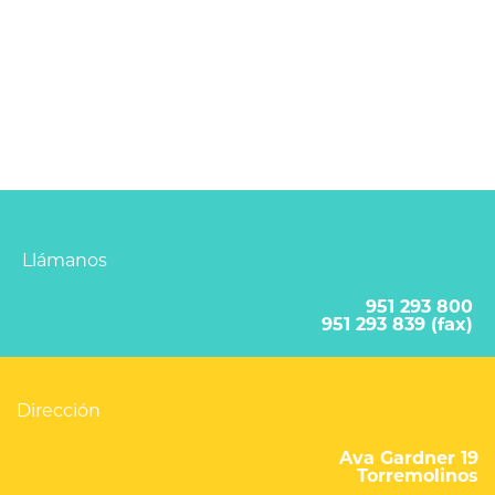
Llámanos
951 293 800
951 293 839 (fax)
Dirección
Ava Gardner 19
Torremolinos