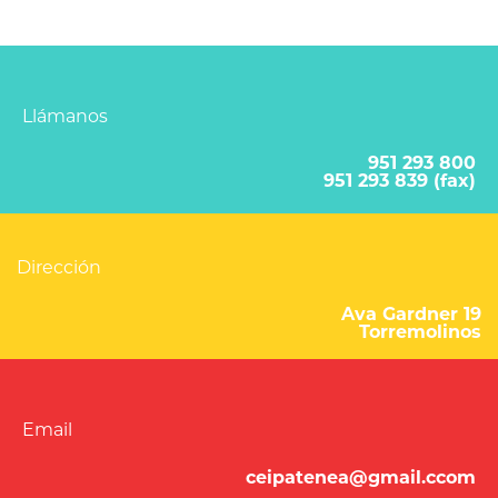
Llámanos
951 293 800
951 293 839 (fax)
Dirección
Ava Gardner 19
Torremolinos
Email
ceipatenea@gmail.ccom