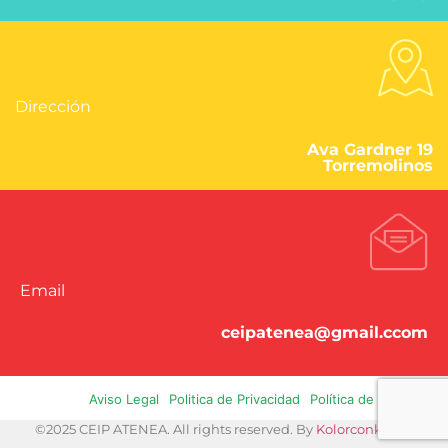
Dirección
Ava Gardner 19
Torremolinos
Email
ceipatenea@gmail.ccom
Aviso Legal
Politica de Privacidad
Política de Cookies
©2025 CEIP ATENEA. All rights reserved. By
Kolorconk.com