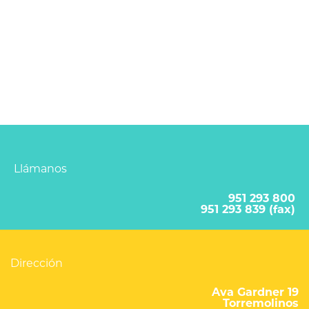
Llámanos
951 293 800
951 293 839 (fax)
Dirección
Ava Gardner 19
Torremolinos