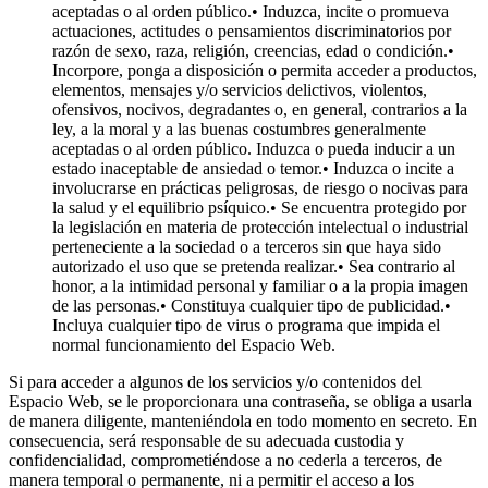
aceptadas o al orden público.• Induzca, incite o promueva
actuaciones, actitudes o pensamientos discriminatorios por
razón de sexo, raza, religión, creencias, edad o condición.•
Incorpore, ponga a disposición o permita acceder a productos,
elementos, mensajes y/o servicios delictivos, violentos,
ofensivos, nocivos, degradantes o, en general, contrarios a la
ley, a la moral y a las buenas costumbres generalmente
aceptadas o al orden público. Induzca o pueda inducir a un
estado inaceptable de ansiedad o temor.• Induzca o incite a
involucrarse en prácticas peligrosas, de riesgo o nocivas para
la salud y el equilibrio psíquico.• Se encuentra protegido por
la legislación en materia de protección intelectual o industrial
perteneciente a la sociedad o a terceros sin que haya sido
autorizado el uso que se pretenda realizar.• Sea contrario al
honor, a la intimidad personal y familiar o a la propia imagen
de las personas.• Constituya cualquier tipo de publicidad.•
Incluya cualquier tipo de virus o programa que impida el
normal funcionamiento del Espacio Web.
Si para acceder a algunos de los servicios y/o contenidos del
Espacio Web, se le proporcionara una contraseña, se obliga a usarla
de manera diligente, manteniéndola en todo momento en secreto. En
consecuencia, será responsable de su adecuada custodia y
confidencialidad, comprometiéndose a no cederla a terceros, de
manera temporal o permanente, ni a permitir el acceso a los