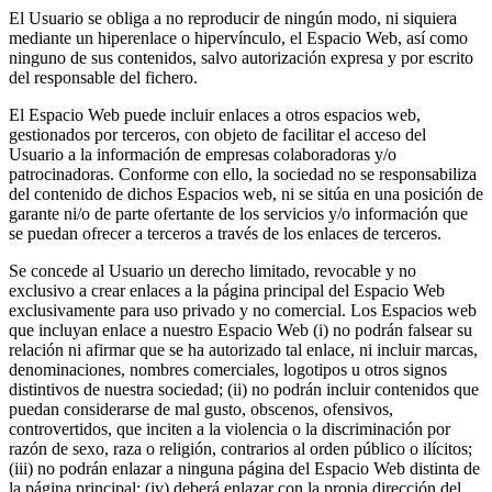
El Usuario se obliga a no reproducir de ningún modo, ni siquiera
mediante un hiperenlace o hipervínculo, el Espacio Web, así como
ninguno de sus contenidos, salvo autorización expresa y por escrito
del responsable del fichero.
El Espacio Web puede incluir enlaces a otros espacios web,
gestionados por terceros, con objeto de facilitar el acceso del
Usuario a la información de empresas colaboradoras y/o
patrocinadoras. Conforme con ello, la sociedad no se responsabiliza
del contenido de dichos Espacios web, ni se sitúa en una posición de
garante ni/o de parte ofertante de los servicios y/o información que
se puedan ofrecer a terceros a través de los enlaces de terceros.
Se concede al Usuario un derecho limitado, revocable y no
exclusivo a crear enlaces a la página principal del Espacio Web
exclusivamente para uso privado y no comercial. Los Espacios web
que incluyan enlace a nuestro Espacio Web (i) no podrán falsear su
relación ni afirmar que se ha autorizado tal enlace, ni incluir marcas,
denominaciones, nombres comerciales, logotipos u otros signos
distintivos de nuestra sociedad; (ii) no podrán incluir contenidos que
puedan considerarse de mal gusto, obscenos, ofensivos,
controvertidos, que inciten a la violencia o la discriminación por
razón de sexo, raza o religión, contrarios al orden público o ilícitos;
(iii) no podrán enlazar a ninguna página del Espacio Web distinta de
la página principal; (iv) deberá enlazar con la propia dirección del