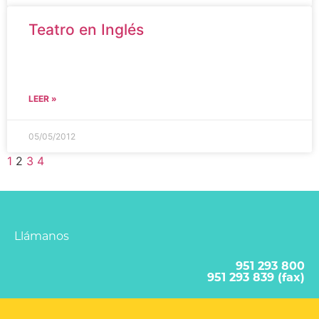
Teatro en Inglés
LEER »
05/05/2012
1
2
3
4
Llámanos
951 293 800
951 293 839 (fax)