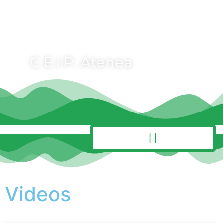
C.E.I.P. Atenea
MENÚ
Videos