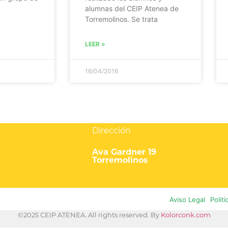
alumnas del CEIP Atenea de
Torremolinos. Se trata
LEER »
16/04/2016
Dirección
Ava Gardner 19
Torremolinos
Aviso Legal
Polit
©2025 CEIP ATENEA. All rights reserved. By
Kolorconk.com