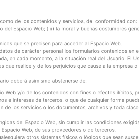
como de los contenidos y servicios, de conformidad con: (i)
 del Espacio Web; (iii) la moral y buenas costumbres gene
nicos que se precisen para acceder al Espacio Web.
 datos de carácter personal los formularios contenidos en 
, en cada momento, a la situación real del Usuario. El Usu
s que realice y de los perjuicios que cause a la empresa o 
uario deberá asimismo abstenerse de:
o Web y/o de los contenidos con fines o efectos ilícitos, p
s e intereses de terceros, o que de cualquier forma puedan 
ción de los servicios o los documentos, archivos y toda cl
ingidas del Espacio Web, sin cumplir las condiciones exigid
l Espacio Web, de sus proveedores o de terceros.
 cualesquiera otros sistemas físicos o lógicos que sean sus