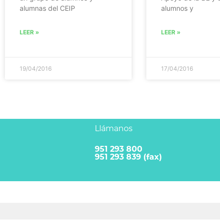
alumnas del CEIP
alumnos y
LEER »
LEER »
19/04/2016
17/04/2016
Llámanos
951 293 800
951 293 839 (fax)