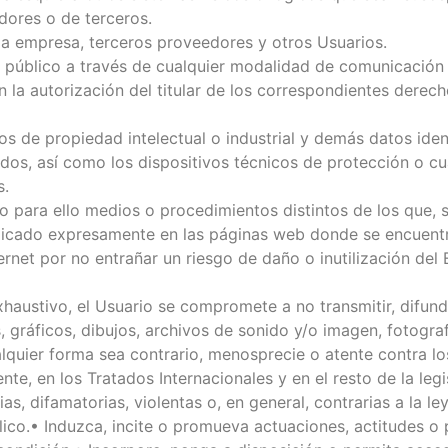
dores o de terceros.
e la empresa, terceros proveedores y otros Usuarios.
del público a través de cualquier modalidad de comunicación
la autorización del titular de los correspondientes derech
os de propiedad intelectual o industrial y demás datos iden
idos, así como los dispositivos técnicos de protección o 
s.
 para ello medios o procedimientos distintos de los que, 
ndicado expresamente en las páginas web donde se encuentr
ernet por no entrañar un riesgo de daño o inutilización del
exhaustivo, el Usuario se compromete a no transmitir, difund
 gráficos, dibujos, archivos de sonido y/o imagen, fotograf
ualquier forma sea contrario, menosprecie o atente contra 
te, en los Tratados Internacionales y en el resto de la legi
s, difamatorias, violentas o, en general, contrarias a la ley
co.• Induzca, incite o promueva actuaciones, actitudes o 