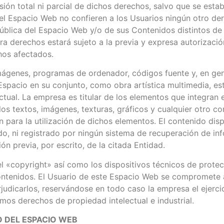
cesión total ni parcial de dichos derechos, salvo que se est
l Espacio Web no confieren a los Usuarios ningún otro derec
pública del Espacio Web y/o de sus Contenidos distintos de
era derechos estará sujeto a la previa y expresa autorizac
chos afectados.
imágenes, programas de ordenador, códigos fuente y, en gen
o Espacio en su conjunto, como obra artística multimedia, 
ctual. La empresa es titular de los elementos que integran 
s textos, imágenes, texturas, gráficos y cualquier otro c
n para la utilización de dichos elementos. El contenido di
ido, ni registrado por ningún sistema de recuperación de in
n previa, por escrito, de la citada Entidad.
l «copyright» así como los dispositivos técnicos de protec
ntenidos. El Usuario de este Espacio Web se compromete a
rjudicarlos, reservándose en todo caso la empresa el ejerc
mos derechos de propiedad intelectual e industrial.
O DEL ESPACIO WEB