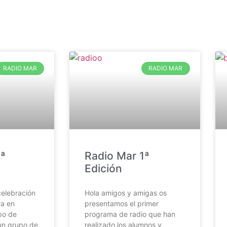
RADIO MAR
RADIO MAR
ª
Radio Mar 1ª
Edición
celebración
Hola amigos y amigas os
ra en
presentamos el primer
po de
programa de radio que han
un grupo de
realizado los alumnos y