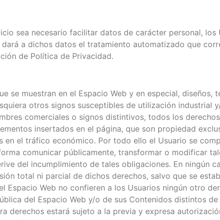
io sea necesario facilitar datos de carácter personal, los
a dará a dichos datos el tratamiento automatizado que cor
cción de Política de Privacidad.
e se muestran en el Espacio Web y en especial, diseños, te
uiera otros signos susceptibles de utilización industrial y
mbres comerciales o signos distintivos, todos los derechos
 elementos insertados en el página, que son propiedad exclu
los en el tráfico económico. Por todo ello el Usuario se com
tra forma comunicar públicamente, transformar o modificar t
rive del incumplimiento de tales obligaciones. En ningún c
cesión total ni parcial de dichos derechos, salvo que se est
l Espacio Web no confieren a los Usuarios ningún otro derec
pública del Espacio Web y/o de sus Contenidos distintos de
era derechos estará sujeto a la previa y expresa autorizac