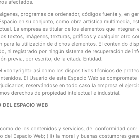
chos afectados.
imágenes, programas de ordenador, códigos fuente y, en gen
o Espacio en su conjunto, como obra artística multimedia, 
ctual. La empresa es titular de los elementos que integran 
s textos, imágenes, texturas, gráficos y cualquier otro c
n para la utilización de dichos elementos. El contenido di
ido, ni registrado por ningún sistema de recuperación de in
n previa, por escrito, de la citada Entidad.
l «copyright» así como los dispositivos técnicos de protec
ntenidos. El Usuario de este Espacio Web se compromete a
rjudicarlos, reservándose en todo caso la empresa el ejerc
mos derechos de propiedad intelectual e industrial.
O DEL ESPACIO WEB
como de los contenidos y servicios, de conformidad con: (i)
 del Espacio Web; (iii) la moral y buenas costumbres gene