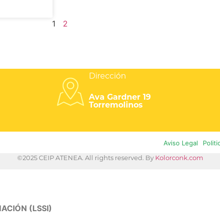
1
2
Dirección
Ava Gardner 19
Torremolinos
Aviso Legal
Polit
©2025 CEIP ATENEA. All rights reserved. By
Kolorconk.com
ACIÓN (LSSI)